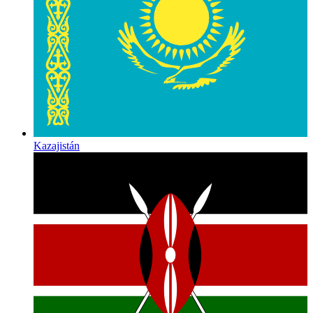
Kazajistán