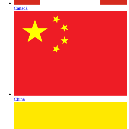
Canadá
China