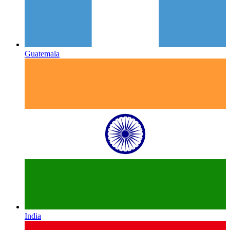
Guatemala
India