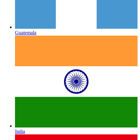
Guatemala
India