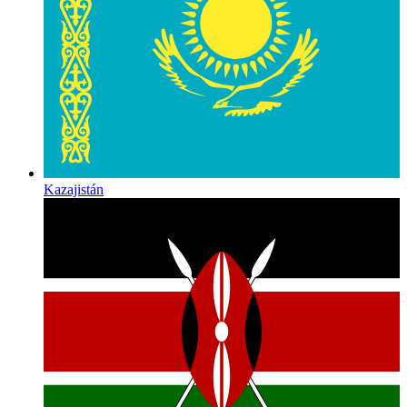
Kazajistán