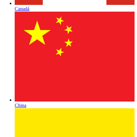
Canadá
China