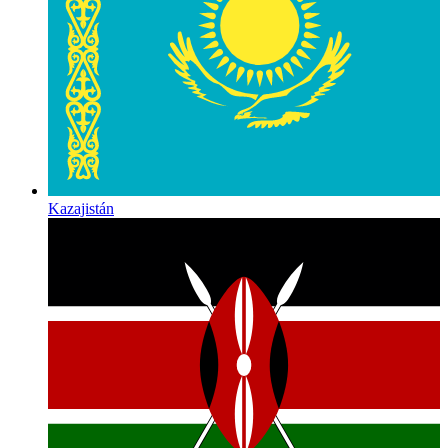
Kazajistán