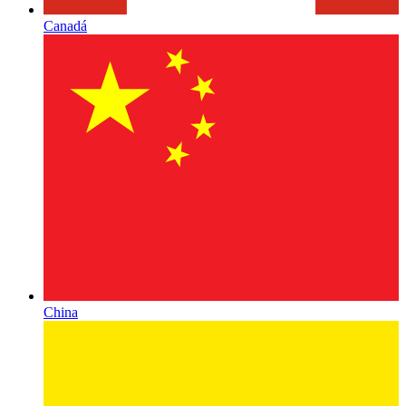
Canadá
China