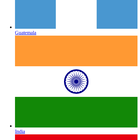
Guatemala
India