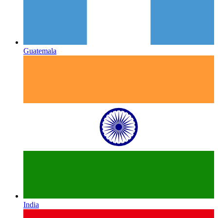
Guatemala
India