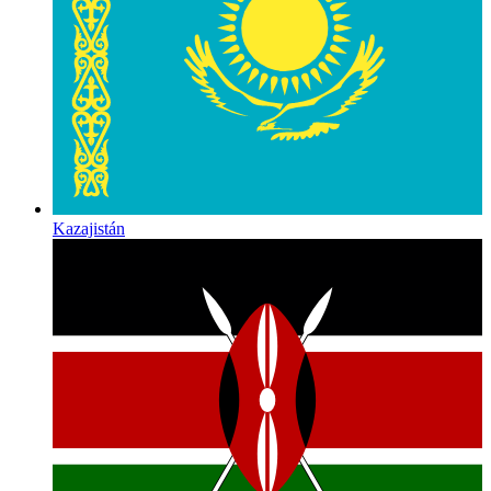
Kazajistán