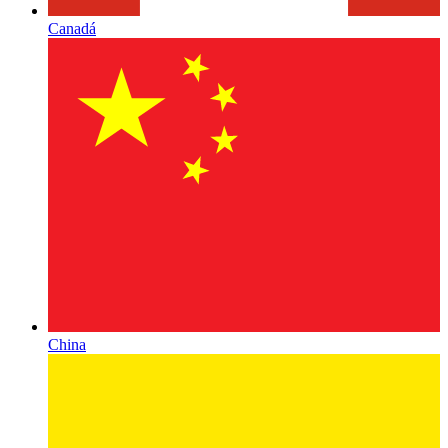
Canadá
China