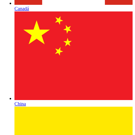
Canadá
China