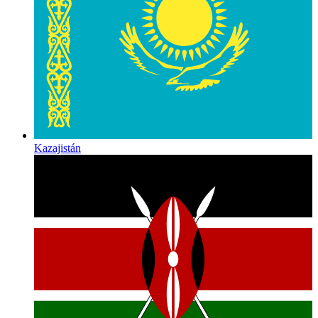
Kazajistán