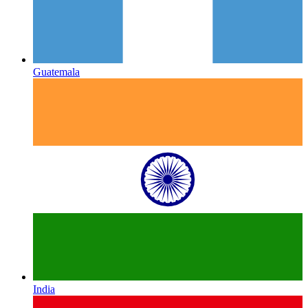
Guatemala
India