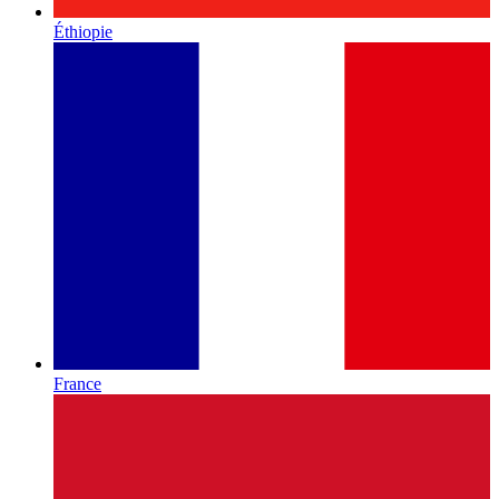
Éthiopie
France