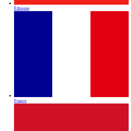
Éthiopie
France