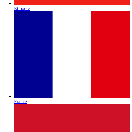
Éthiopie
France