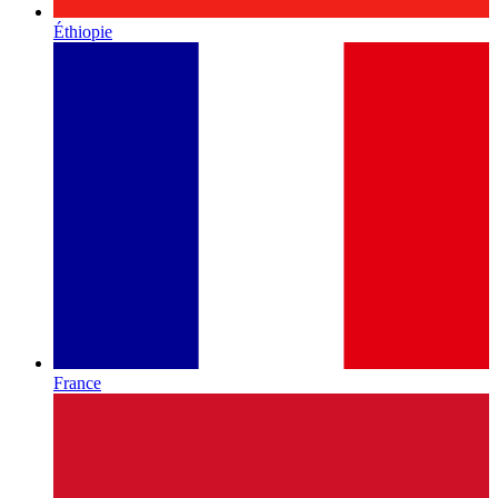
Éthiopie
France