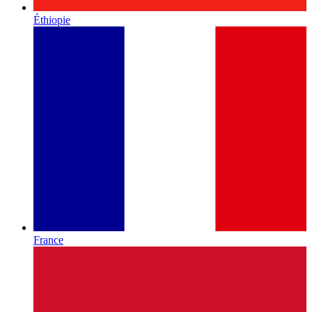
Éthiopie
France