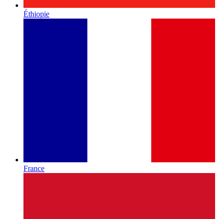
Éthiopie
France