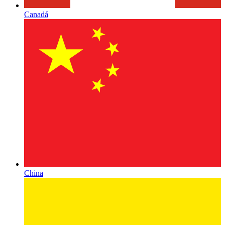
Canadá
China