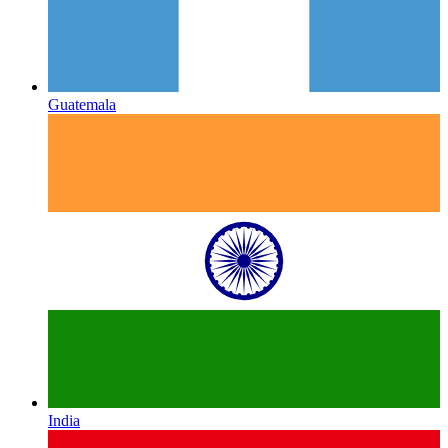
Guatemala
India