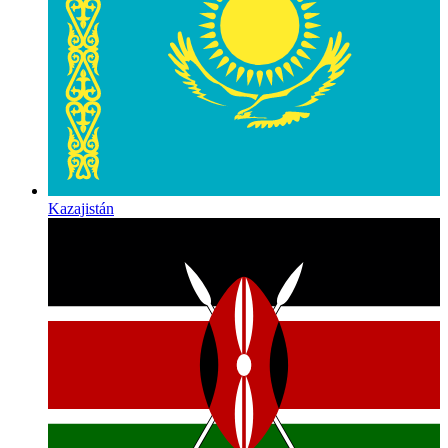
Kazajistán