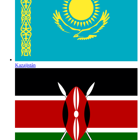
Kazajistán