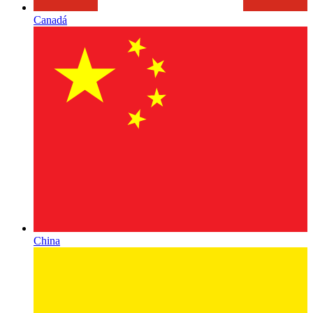
Canadá
China