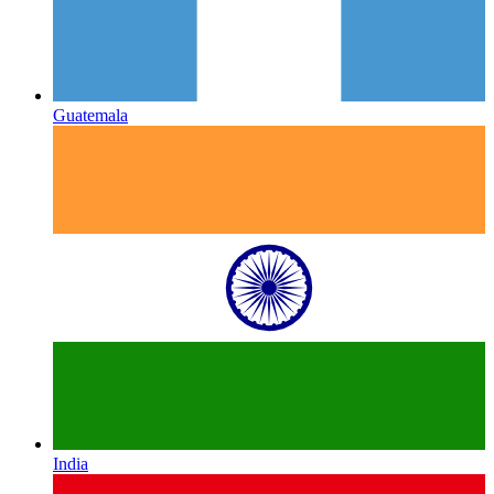
Guatemala
India