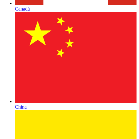
Canadá
China