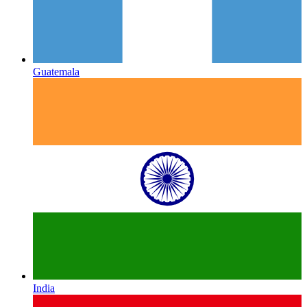
Guatemala
India