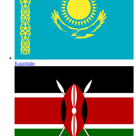
Kazajistán