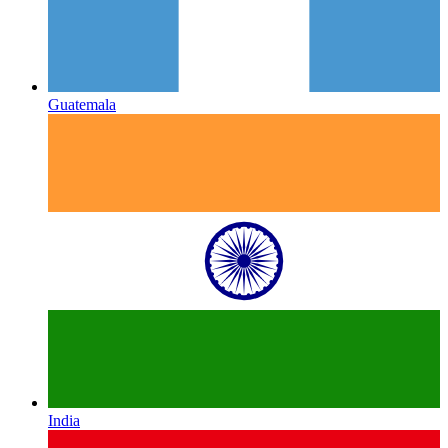
Guatemala
India