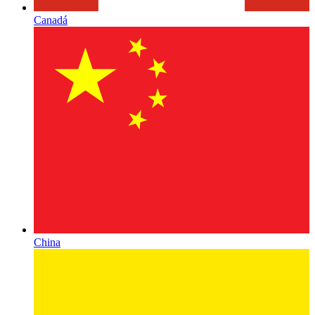
Canadá
China