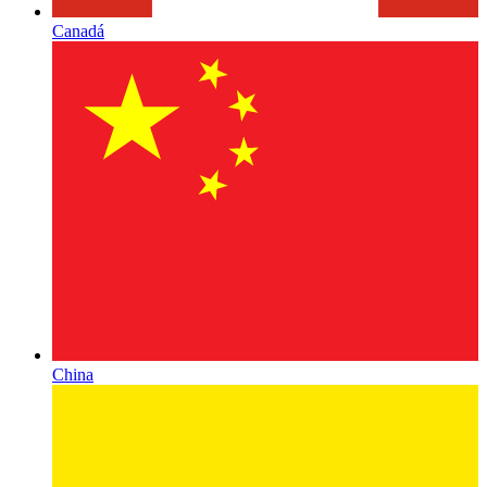
Canadá
China