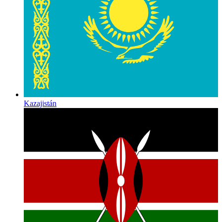
Kazajistán