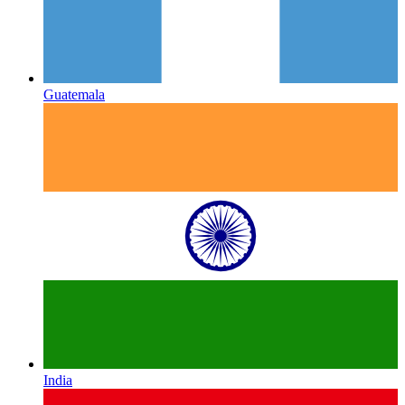
Guatemala
India